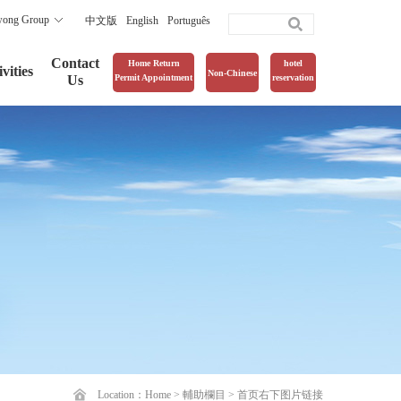
wong Group
中文版
English
Português
Contact
Home Return
hotel
vities
Non-Chinese
Us
Permit Appointment
reservation
Location：
Home
>
輔助欄目
>
首页右下图片链接