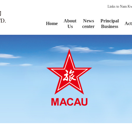
Links to Nam K
About
News
Principal
Home
Acti
Us
center
Business